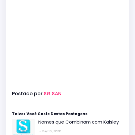
Postado por
SG SAN
Talvez Você Goste Destas Postagens
Nomes que Combinam com Kaisley
May 13, 2022