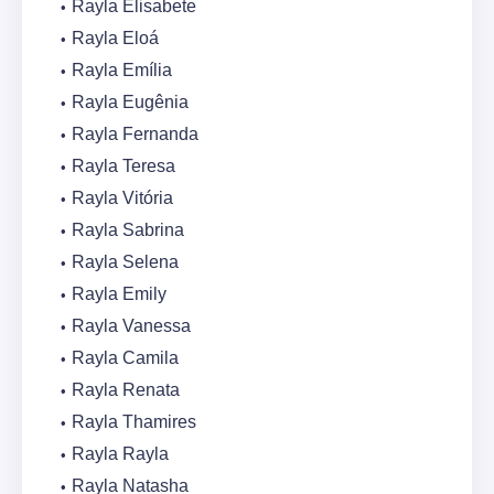
Rayla Elisabete
Rayla Eloá
Rayla Emília
Rayla Eugênia
Rayla Fernanda
Rayla Teresa
Rayla Vitória
Rayla Sabrina
Rayla Selena
Rayla Emily
Rayla Vanessa
Rayla Camila
Rayla Renata
Rayla Thamires
Rayla Rayla
Rayla Natasha