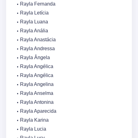
Rayla Fernanda
Rayla Letícia
Rayla Luana
Rayla Anália
Rayla Anastácia
Rayla Andressa
Rayla Ângela
Rayla Angélica
Rayla Angélica
Rayla Angelina
Rayla Anselma
Rayla Antonina
Rayla Aparecida
Rayla Karina
Rayla Lucia
Rayla Lucy