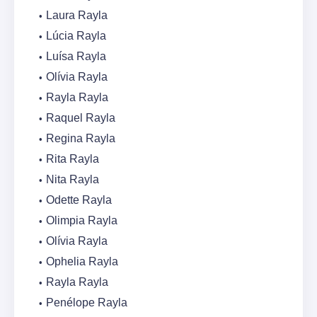
Laura Rayla
Lúcia Rayla
Luísa Rayla
Olívia Rayla
Rayla Rayla
Raquel Rayla
Regina Rayla
Rita Rayla
Nita Rayla
Odette Rayla
Olimpia Rayla
Olívia Rayla
Ophelia Rayla
Rayla Rayla
Penélope Rayla