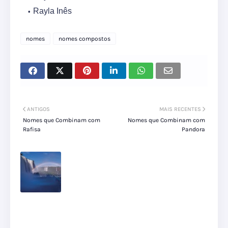
Rayla Inês
nomes
nomes compostos
ANTIGOS
MAIS RECENTES
Nomes que Combinam com
Nomes que Combinam com
Rafisa
Pandora