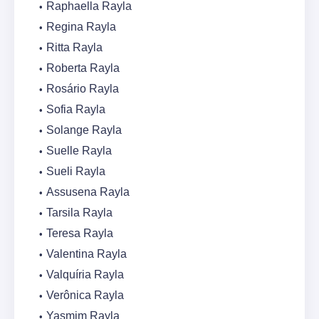
Raphaella Rayla
Regina Rayla
Ritta Rayla
Roberta Rayla
Rosário Rayla
Sofia Rayla
Solange Rayla
Suelle Rayla
Sueli Rayla
Assusena Rayla
Tarsila Rayla
Teresa Rayla
Valentina Rayla
Valquíria Rayla
Verônica Rayla
Yasmim Rayla