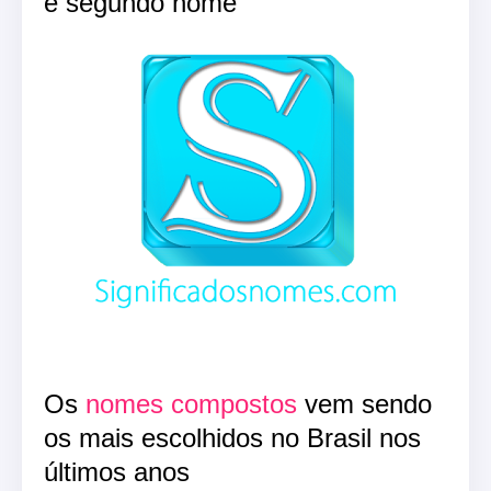
e segundo nome
Os
nomes compostos
vem sendo
os mais escolhidos no Brasil nos
últimos anos