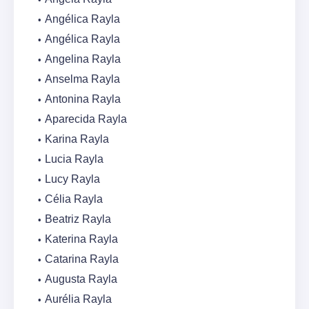
Angélica Rayla
Angélica Rayla
Angelina Rayla
Anselma Rayla
Antonina Rayla
Aparecida Rayla
Karina Rayla
Lucia Rayla
Lucy Rayla
Célia Rayla
Beatriz Rayla
Katerina Rayla
Catarina Rayla
Augusta Rayla
Aurélia Rayla