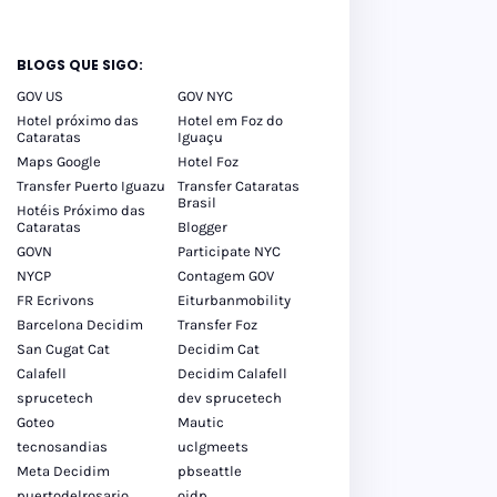
BLOGS QUE SIGO:
GOV US
GOV NYC
Hotel próximo das
Hotel em Foz do
Cataratas
Iguaçu
Maps Google
Hotel Foz
Transfer Puerto Iguazu
Transfer Cataratas
Brasil
Hotéis Próximo das
Cataratas
Blogger
GOVN
Participate NYC
NYCP
Contagem GOV
FR Ecrivons
Eiturbanmobility
Barcelona Decidim
Transfer Foz
San Cugat Cat
Decidim Cat
Calafell
Decidim Calafell
sprucetech
dev sprucetech
Goteo
Mautic
tecnosandias
uclgmeets
Meta Decidim
pbseattle
puertodelrosario
oidp