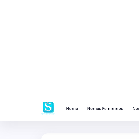
Home
Nomes Femininos
No