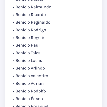
Benício Raimundo
Benício Ricardo
Benício Reginaldo
Benício Rodrigo
Benício Rogério
Benício Raul
Benício Tales
Benício Lucas
Benício Arlindo
Benício Valentim
Benício Adrian
Benício Rodolfo
Benício Édson
Benício Emanuel