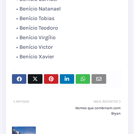
Benício Natanael
Benício Tobias
Benício Teodoro
Benício Virgílio
Benício Victor
Benício Xavier
ANTIGOS
MAIS RECENTES
Nomes que combinam com
Bryan