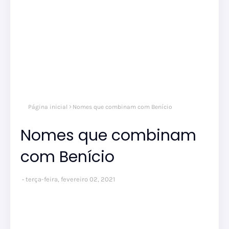
Página inicial
Nomes que combinam com Benício
Nomes que combinam
com Benício
terça-feira, fevereiro 02, 2021