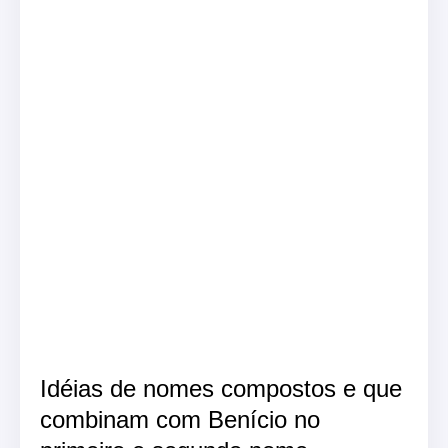
Idéias de nomes compostos e que
combinam com Benício no