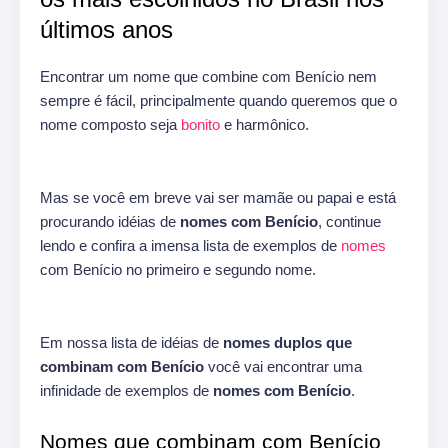
últimos anos
Encontrar um nome que combine com Benício nem
sempre é fácil, principalmente quando queremos que o
nome composto seja
bonito
e harmônico.
Mas se você em breve vai ser mamãe ou papai e está
procurando idéias de
nomes com Benício
, continue
lendo e confira a imensa lista de exemplos de
nomes
com Benício no primeiro e segundo nome.
Em nossa lista de idéias de
nomes duplos que
combinam com Benício
você vai encontrar uma
infinidade de exemplos de
nomes com Benício
.
Nomes que combinam com Benício