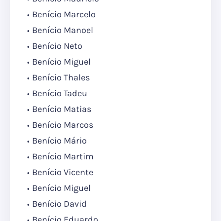
Benício Marcelo
Benício Manoel
Benício Neto
Benício Miguel
Benício Thales
Benício Tadeu
Benício Matias
Benício Marcos
Benício Mário
Benício Martim
Benício Vicente
Benício Miguel
Benício David
Benício Eduardo