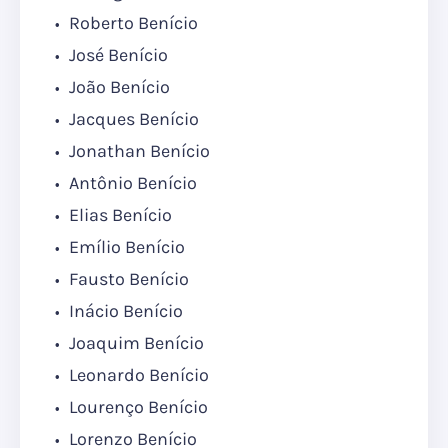
Roberto Benício
José Benício
João Benício
Jacques Benício
Jonathan Benício
Antônio Benício
Elias Benício
Emílio Benício
Fausto Benício
Inácio Benício
Joaquim Benício
Leonardo Benício
Lourenço Benício
Lorenzo Benício