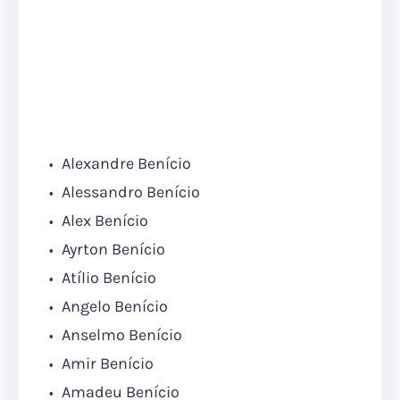
Alexandre Benício
Alessandro Benício
Alex Benício
Ayrton Benício
Atílio Benício
Angelo Benício
Anselmo Benício
Amir Benício
Amadeu Benício