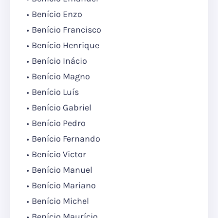
Benício Enzo
Benício Francisco
Benício Henrique
Benício Inácio
Benício Magno
Benício Luís
Benício Gabriel
Benício Pedro
Benício Fernando
Benício Victor
Benício Manuel
Benício Mariano
Benício Michel
Benício Maurício