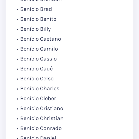
Benício Brad
Benício Benito
Benício Billy
Benício Caetano
Benício Camilo
Benício Cassio
Benício Cauê
Benício Celso
Benício Charles
Benício Cleber
Benício Cristiano
Benício Christian
Benício Conrado
Benício Daniel