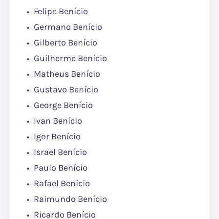
Felipe Benício
Germano Benício
Gilberto Benício
Guilherme Benício
Matheus Benício
Gustavo Benício
George Benício
Ivan Benício
Igor Benício
Israel Benício
Paulo Benício
Rafael Benício
Raimundo Benício
Ricardo Benício