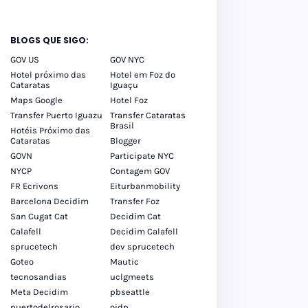
BLOGS QUE SIGO:
GOV US
GOV NYC
Hotel próximo das
Hotel em Foz do
Cataratas
Iguaçu
Maps Google
Hotel Foz
Transfer Puerto Iguazu
Transfer Cataratas
Brasil
Hotéis Próximo das
Cataratas
Blogger
GOVN
Participate NYC
NYCP
Contagem GOV
FR Ecrivons
Eiturbanmobility
Barcelona Decidim
Transfer Foz
San Cugat Cat
Decidim Cat
Calafell
Decidim Calafell
sprucetech
dev sprucetech
Goteo
Mautic
tecnosandias
uclgmeets
Meta Decidim
pbseattle
puertodelrosario
oidp