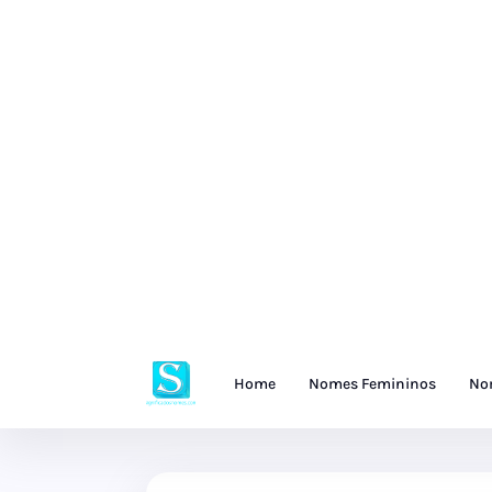
Home
Nomes Femininos
No