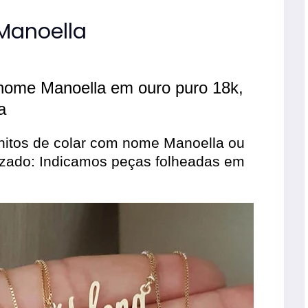
Manoella
 nome Manoella em ouro puro 18k,
a
itos de colar com nome Manoella ou
izado: Indicamos peças folheadas em