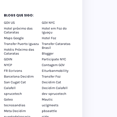
BLOGS QUE SIGO:
GOV US
GOV NYC
Hotel próximo das
Hotel em Foz do
Cataratas
Iguaçu
Maps Google
Hotel Foz
Transfer Puerto Iguazu
Transfer Cataratas
Brasil
Hotéis Próximo das
Cataratas
Blogger
GOVN
Participate NYC
NYCP
Contagem GOV
FR Ecrivons
Eiturbanmobility
Barcelona Decidim
Transfer Foz
San Cugat Cat
Decidim Cat
Calafell
Decidim Calafell
sprucetech
dev sprucetech
Goteo
Mautic
tecnosandias
uclgmeets
Meta Decidim
pbseattle
puertodelrosario
oidp