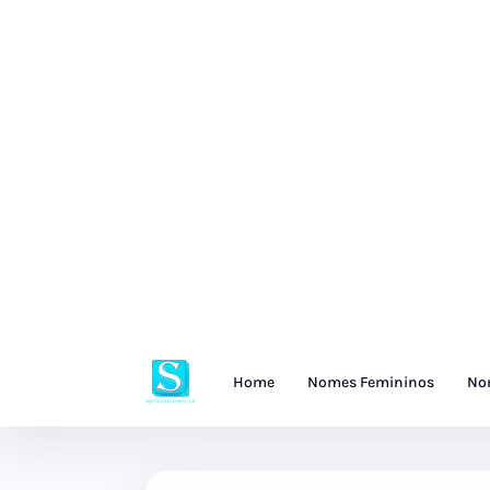
Home
Nomes Femininos
No