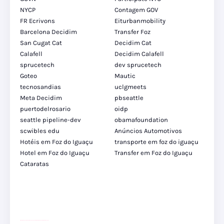
NYCP
Contagem GOV
FR Ecrivons
Eiturbanmobility
Barcelona Decidim
Transfer Foz
San Cugat Cat
Decidim Cat
Calafell
Decidim Calafell
sprucetech
dev sprucetech
Goteo
Mautic
tecnosandias
uclgmeets
Meta Decidim
pbseattle
puertodelrosario
oidp
seattle pipeline-dev
obamafoundation
scwibles edu
Anúncios Automotivos
Hotéis em Foz do Iguaçu
transporte em foz do iguaçu
Hotel em Foz do Iguaçu
Transfer em Foz do Iguaçu
Cataratas
site para lojas de carros
divulgar revendas de carros
site para lojas de carros
site para revendas