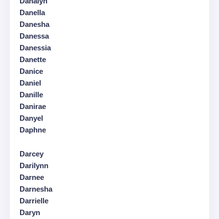
Danalyn
Danella
Danesha
Danessa
Danessia
Danette
Danice
Daniel
Danille
Danirae
Danyel
Daphne
Darcey
Darilynn
Darnee
Darnesha
Darrielle
Daryn