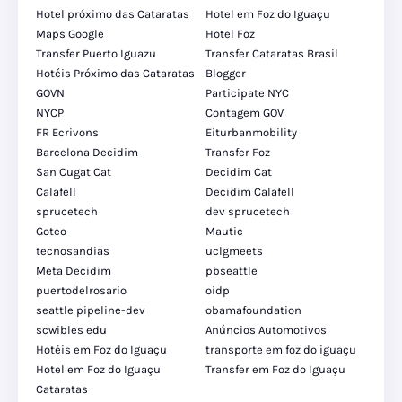
Hotel próximo das Cataratas
Hotel em Foz do Iguaçu
Maps Google
Hotel Foz
Transfer Puerto Iguazu
Transfer Cataratas Brasil
Hotéis Próximo das Cataratas
Blogger
GOVN
Participate NYC
NYCP
Contagem GOV
FR Ecrivons
Eiturbanmobility
Barcelona Decidim
Transfer Foz
San Cugat Cat
Decidim Cat
Calafell
Decidim Calafell
sprucetech
dev sprucetech
Goteo
Mautic
tecnosandias
uclgmeets
Meta Decidim
pbseattle
puertodelrosario
oidp
seattle pipeline-dev
obamafoundation
scwibles edu
Anúncios Automotivos
Hotéis em Foz do Iguaçu
transporte em foz do iguaçu
Hotel em Foz do Iguaçu
Transfer em Foz do Iguaçu
Cataratas