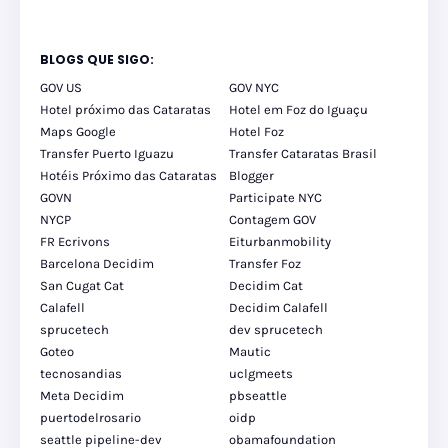
BLOGS QUE SIGO:
GOV US
GOV NYC
Hotel próximo das Cataratas
Hotel em Foz do Iguaçu
Maps Google
Hotel Foz
Transfer Puerto Iguazu
Transfer Cataratas Brasil
Hotéis Próximo das Cataratas
Blogger
GOVN
Participate NYC
NYCP
Contagem GOV
FR Ecrivons
Eiturbanmobility
Barcelona Decidim
Transfer Foz
San Cugat Cat
Decidim Cat
Calafell
Decidim Calafell
sprucetech
dev sprucetech
Goteo
Mautic
tecnosandias
uclgmeets
Meta Decidim
pbseattle
puertodelrosario
oidp
seattle pipeline-dev
obamafoundation