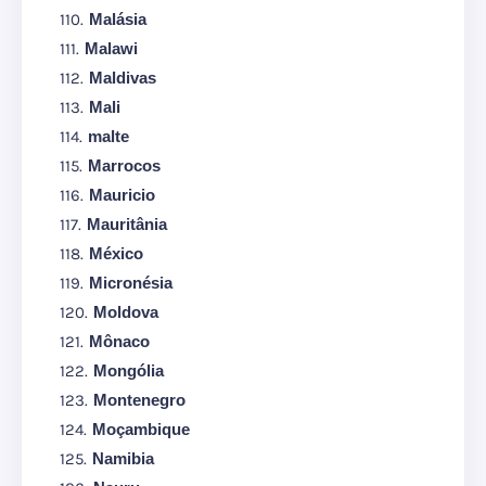
Malásia
Malawi
Maldivas
Mali
malte
Marrocos
Mauricio
Mauritânia
México
Micronésia
Moldova
Mônaco
Mongólia
Montenegro
Moçambique
Namibia