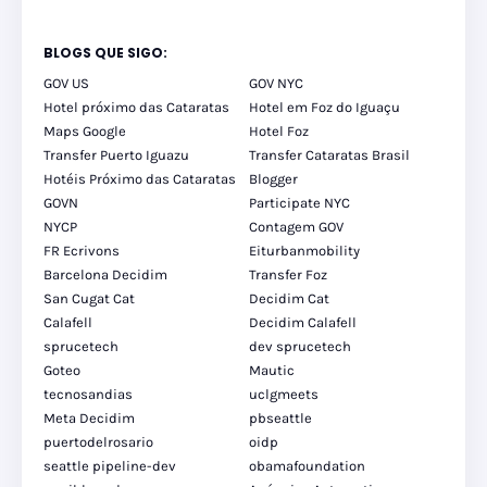
BLOGS QUE SIGO:
GOV US
GOV NYC
Hotel próximo das Cataratas
Hotel em Foz do Iguaçu
Maps Google
Hotel Foz
Transfer Puerto Iguazu
Transfer Cataratas Brasil
Hotéis Próximo das Cataratas
Blogger
GOVN
Participate NYC
NYCP
Contagem GOV
FR Ecrivons
Eiturbanmobility
Barcelona Decidim
Transfer Foz
San Cugat Cat
Decidim Cat
Calafell
Decidim Calafell
sprucetech
dev sprucetech
Goteo
Mautic
tecnosandias
uclgmeets
Meta Decidim
pbseattle
puertodelrosario
oidp
seattle pipeline-dev
obamafoundation