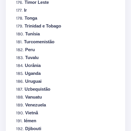
Timor Leste
Ir
Tonga
Trinidad e Tobago
Tunísia
Turcomenistão
Peru
Tuvalu
Ucrânia
Uganda
Uruguai
Uzbequistão
Vanuatu
Venezuela
Vietnã
Iémen
Djibouti