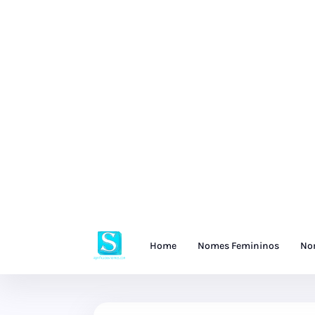
Home
Nomes Femininos
No