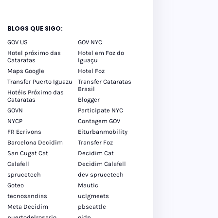
BLOGS QUE SIGO:
GOV US
GOV NYC
Hotel próximo das
Hotel em Foz do
Cataratas
Iguaçu
Maps Google
Hotel Foz
Transfer Puerto Iguazu
Transfer Cataratas
Brasil
Hotéis Próximo das
Cataratas
Blogger
GOVN
Participate NYC
NYCP
Contagem GOV
FR Ecrivons
Eiturbanmobility
Barcelona Decidim
Transfer Foz
San Cugat Cat
Decidim Cat
Calafell
Decidim Calafell
sprucetech
dev sprucetech
Goteo
Mautic
tecnosandias
uclgmeets
Meta Decidim
pbseattle
puertodelrosario
oidp