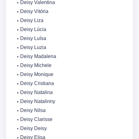
Deisy Valentina
Deisy Vitória
Deisy Liza
Deisy Lúcia
Deisy Luísa
Deisy Luzia
Deisy Madalena
Deisy Michele
Deisy Monique
Deisy Cristiana
Deisy Natalina
Deisy Natalinny
Deisy Nilsa
Deisy Clarisse
Deisy Deisy
Deisy Elisa