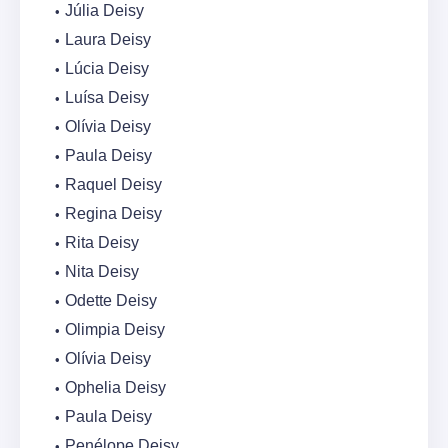
Júlia Deisy
Laura Deisy
Lúcia Deisy
Luísa Deisy
Olívia Deisy
Paula Deisy
Raquel Deisy
Regina Deisy
Rita Deisy
Nita Deisy
Odette Deisy
Olimpia Deisy
Olívia Deisy
Ophelia Deisy
Paula Deisy
Penélope Deisy