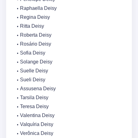
Raphaella Deisy
Regina Deisy
Ritta Deisy
Roberta Deisy
Rosário Deisy
Sofia Deisy
Solange Deisy
Suelle Deisy
Sueli Deisy
Assusena Deisy
Tarsila Deisy
Teresa Deisy
Valentina Deisy
Valquíria Deisy
Verônica Deisy