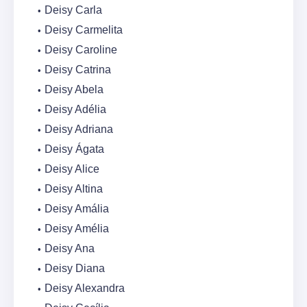
Deisy Carla
Deisy Carmelita
Deisy Caroline
Deisy Catrina
Deisy Abela
Deisy Adélia
Deisy Adriana
Deisy Ágata
Deisy Alice
Deisy Altina
Deisy Amália
Deisy Amélia
Deisy Ana
Deisy Diana
Deisy Alexandra