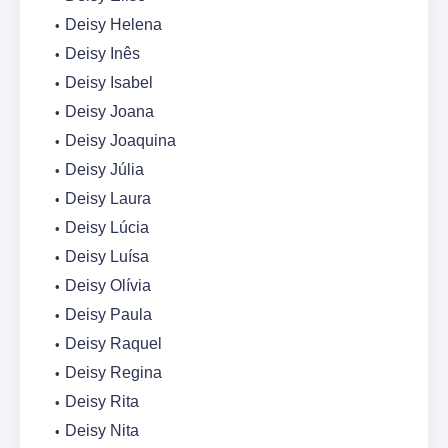
Deisy Helena
Deisy Inês
Deisy Isabel
Deisy Joana
Deisy Joaquina
Deisy Júlia
Deisy Laura
Deisy Lúcia
Deisy Luísa
Deisy Olívia
Deisy Paula
Deisy Raquel
Deisy Regina
Deisy Rita
Deisy Nita