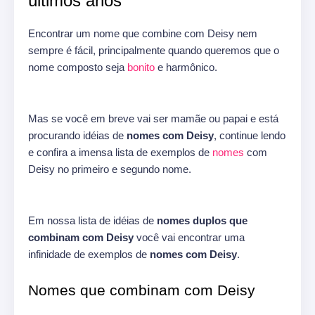
últimos anos
Encontrar um nome que combine com Deisy nem
sempre é fácil, principalmente quando queremos que o
nome composto seja
bonito
e harmônico.
Mas se você em breve vai ser mamãe ou papai e está
procurando idéias de
nomes com Deisy
, continue lendo
e confira a imensa lista de exemplos de
nomes
com
Deisy no primeiro e segundo nome.
Em nossa lista de idéias de
nomes duplos que
combinam com Deisy
você vai encontrar uma
infinidade de exemplos de
nomes com Deisy
.
Nomes que combinam com Deisy