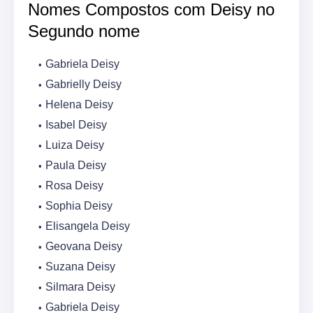
Nomes Compostos com Deisy no
Segundo nome
Gabriela Deisy
Gabrielly Deisy
Helena Deisy
Isabel Deisy
Luiza Deisy
Paula Deisy
Rosa Deisy
Sophia Deisy
Elisangela Deisy
Geovana Deisy
Suzana Deisy
Silmara Deisy
Gabriela Deisy