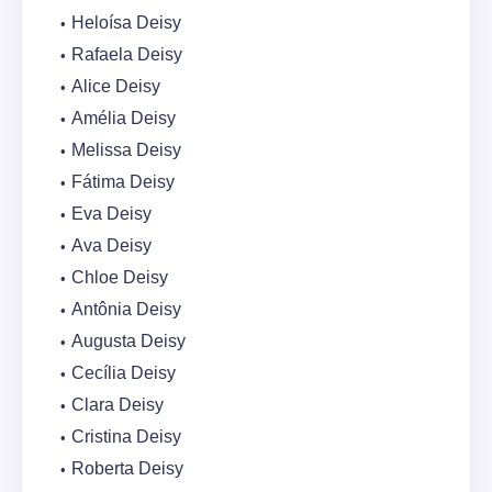
Heloísa Deisy
Rafaela Deisy
Alice Deisy
Amélia Deisy
Melissa Deisy
Fátima Deisy
Eva Deisy
Ava Deisy
Chloe Deisy
Antônia Deisy
Augusta Deisy
Cecília Deisy
Clara Deisy
Cristina Deisy
Roberta Deisy