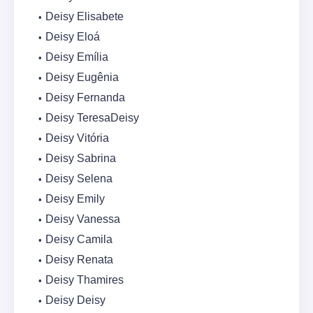
Deisy Elisabete
Deisy Eloá
Deisy Emília
Deisy Eugênia
Deisy Fernanda
Deisy TeresaDeisy
Deisy Vitória
Deisy Sabrina
Deisy Selena
Deisy Emily
Deisy Vanessa
Deisy Camila
Deisy Renata
Deisy Thamires
Deisy Deisy