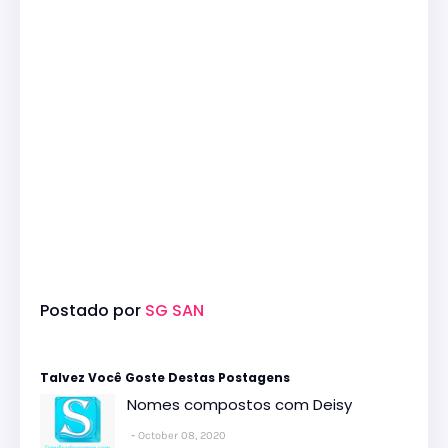
Postado por
SG SAN
Talvez Você Goste Destas Postagens
Nomes compostos com Deisy
October 08, 2020