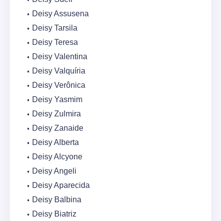
Deisy Assusena
Deisy Tarsila
Deisy Teresa
Deisy Valentina
Deisy Valquíria
Deisy Verônica
Deisy Yasmim
Deisy Zulmira
Deisy Zanaide
Deisy Alberta
Deisy Alcyone
Deisy Angeli
Deisy Aparecida
Deisy Balbina
Deisy Biatriz