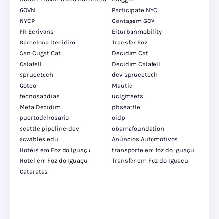
GOVN
Participate NYC
NYCP
Contagem GOV
FR Ecrivons
Eiturbanmobility
Barcelona Decidim
Transfer Foz
San Cugat Cat
Decidim Cat
Calafell
Decidim Calafell
sprucetech
dev sprucetech
Goteo
Mautic
tecnosandias
uclgmeets
Meta Decidim
pbseattle
puertodelrosario
oidp
seattle pipeline-dev
obamafoundation
scwibles edu
Anúncios Automotivos
Hotéis em Foz do Iguaçu
transporte em foz do iguaçu
Hotel em Foz do Iguaçu
Transfer em Foz do Iguaçu
Cataratas