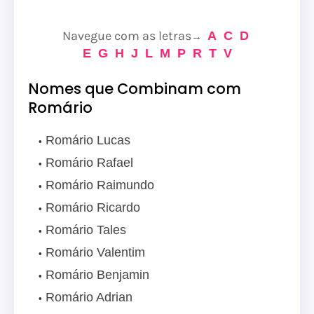
Navegue com as letras
A
C
D
→
E
G
H
J
L
M
P
R
T
V
Nomes que Combinam com
Romário
Romário Lucas
Romário Rafael
Romário Raimundo
Romário Ricardo
Romário Tales
Romário Valentim
Romário Benjamin
Romário Adrian