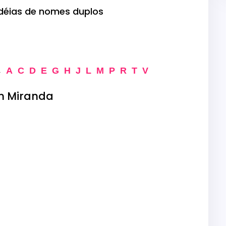
déias de nomes duplos
A
C
D
E
G
H
J
L
M
P
R
T
V
→
 Miranda