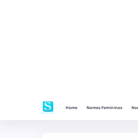
Home
Nomes Femininos
No