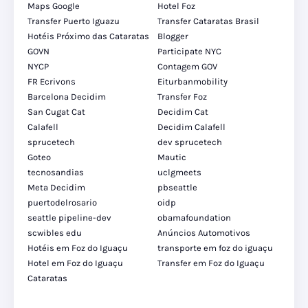
Maps Google
Hotel Foz
Transfer Puerto Iguazu
Transfer Cataratas Brasil
Hotéis Próximo das Cataratas
Blogger
GOVN
Participate NYC
NYCP
Contagem GOV
FR Ecrivons
Eiturbanmobility
Barcelona Decidim
Transfer Foz
San Cugat Cat
Decidim Cat
Calafell
Decidim Calafell
sprucetech
dev sprucetech
Goteo
Mautic
tecnosandias
uclgmeets
Meta Decidim
pbseattle
puertodelrosario
oidp
seattle pipeline-dev
obamafoundation
scwibles edu
Anúncios Automotivos
Hotéis em Foz do Iguaçu
transporte em foz do iguaçu
Hotel em Foz do Iguaçu
Transfer em Foz do Iguaçu
Cataratas