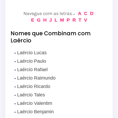
Navegue com as letras
A
C
D
→
E
G
H
J
L
M
P
R
T
V
Nomes que Combinam com
Laércio
Laércio Lucas
Laércio Paulo
Laércio Rafael
Laércio Raimundo
Laércio Ricardo
Laércio Tales
Laércio Valentim
Laércio Benjamin