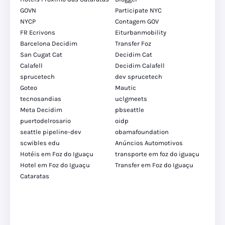
GOVN
Participate NYC
NYCP
Contagem GOV
FR Ecrivons
Eiturbanmobility
Barcelona Decidim
Transfer Foz
San Cugat Cat
Decidim Cat
Calafell
Decidim Calafell
sprucetech
dev sprucetech
Goteo
Mautic
tecnosandias
uclgmeets
Meta Decidim
pbseattle
puertodelrosario
oidp
seattle pipeline-dev
obamafoundation
scwibles edu
Anúncios Automotivos
Hotéis em Foz do Iguaçu
transporte em foz do iguaçu
Hotel em Foz do Iguaçu
Transfer em Foz do Iguaçu
Cataratas