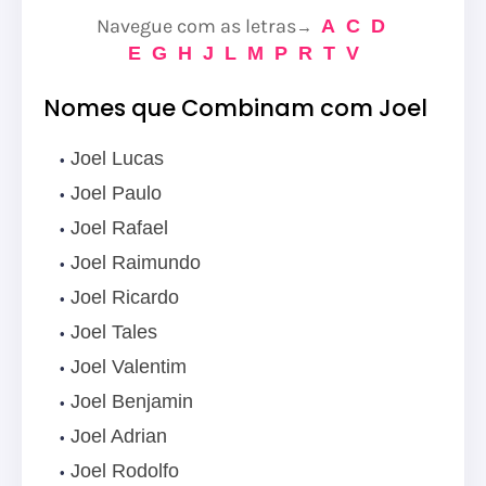
Navegue com as letras
A
C
D
→
E
G
H
J
L
M
P
R
T
V
Nomes que Combinam com Joel
Joel Lucas
Joel Paulo
Joel Rafael
Joel Raimundo
Joel Ricardo
Joel Tales
Joel Valentim
Joel Benjamin
Joel Adrian
Joel Rodolfo