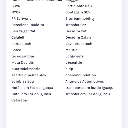
GOVN
Participate NYC
NYCP
Contagem GOV
FR Ecrivons
Eiturbanmobility
Barcelona Decidim
Transfer Foz
San Cugat Cat
Decidim Cat
Calafell
Decidim Calafell
sprucetech
dev sprucetech
Goteo
Mautic
tecnosandias
uclgmeets
Meta Decidim
pbseattle
puertodelrosario
oidp
seattle pipeline-dev
obamafoundation
scwibles edu
Anúncios Automotivos
Hotéis em Foz do Iguaçu
transporte em foz do iguaçu
Hotel em Foz do Iguaçu
Transfer em Foz do Iguaçu
Cataratas