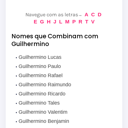
Navegue com as letras
A
C
D
→
E
G
H
J
L
M
P
R
T
V
Nomes que Combinam com
Guilhermino
Guilhermino Lucas
Guilhermino Paulo
Guilhermino Rafael
Guilhermino Raimundo
Guilhermino Ricardo
Guilhermino Tales
Guilhermino Valentim
Guilhermino Benjamin