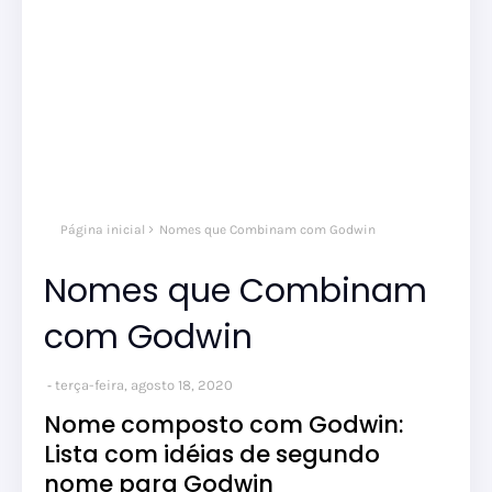
Página inicial
Nomes que Combinam com Godwin
Nomes que Combinam
com Godwin
terça-feira, agosto 18, 2020
Nome composto com Godwin:
Lista com idéias de segundo
nome para Godwin