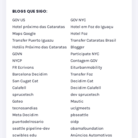
BLOGS QUE SIGO:
GOV US
GOV NYC
Hotel próximo das Cataratas
Hotel em Foz do Iguaçu
Maps Google
Hotel Foz
Transfer Puerto Iguazu
Transfer Cataratas Brasil
Hotéis Próximo das Cataratas
Blogger
GOVN
Participate NYC
NYCP
Contagem GOV
FR Ecrivons
Eiturbanmobility
Barcelona Decidim
Transfer Foz
San Cugat Cat
Decidim Cat
Calafell
Decidim Calafell
sprucetech
dev sprucetech
Goteo
Mautic
tecnosandias
uclgmeets
Meta Decidim
pbseattle
puertodelrosario
oidp
seattle pipeline-dev
obamafoundation
scwibles edu
Anúncios Automotivos