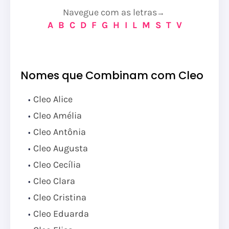
Navegue com as letras
→
A
B
C
D
F
G
H
I
L
M
S
T
V
Nomes que Combinam com Cleo
Cleo Alice
Cleo Amélia
Cleo Antônia
Cleo Augusta
Cleo Cecília
Cleo Clara
Cleo Cristina
Cleo Eduarda