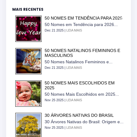
MAIS RECENTES
50 NOMES EM TENDÊNCIA PARA 2026
50 Nomes em Tendência para 2026...
Dec 21 2025 |
LEIA MAIS
50 NOMES NATALINOS FEMININOS E
MASCULINOS
50 Nomes Natalinos Femininos e...
Dec 21 2025 |
LEIA MAIS
50 NOMES MAIS ESCOLHIDOS EM
2025
50 Nomes Mais Escolhidos em 2025...
Nov 25 2025 |
LEIA MAIS
30 ÁRVORES NATIVAS DO BRASIL
30 Árvores Nativas do Brasil: Origem e...
Nov 25 2025 |
LEIA MAIS