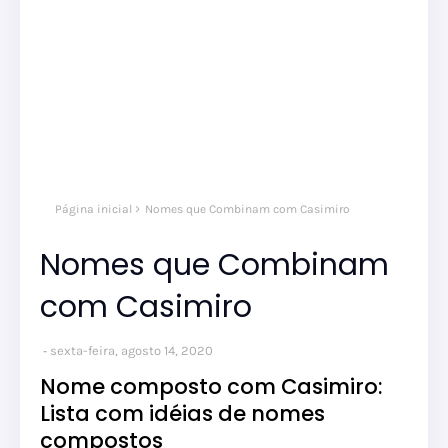
Página inicial
Nomes que Combinam com Casimiro
Nomes que Combinam
com Casimiro
sexta-feira, agosto 14, 2020
Nome composto com Casimiro:
Lista com idéias de nomes
compostos