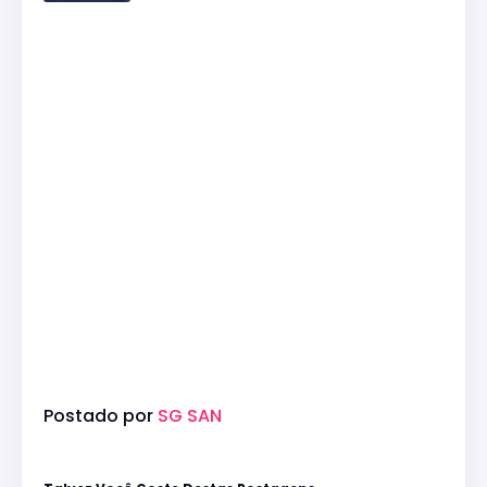
Postado por
SG SAN