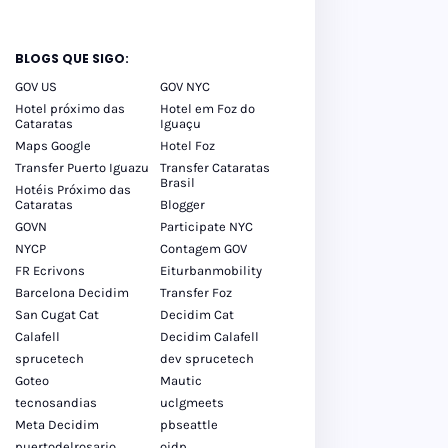
BLOGS QUE SIGO:
GOV US
GOV NYC
Hotel próximo das
Hotel em Foz do
Cataratas
Iguaçu
Maps Google
Hotel Foz
Transfer Puerto Iguazu
Transfer Cataratas
Brasil
Hotéis Próximo das
Cataratas
Blogger
GOVN
Participate NYC
NYCP
Contagem GOV
FR Ecrivons
Eiturbanmobility
Barcelona Decidim
Transfer Foz
San Cugat Cat
Decidim Cat
Calafell
Decidim Calafell
sprucetech
dev sprucetech
Goteo
Mautic
tecnosandias
uclgmeets
Meta Decidim
pbseattle
puertodelrosario
oidp