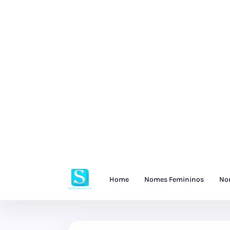
Home
Nomes Femininos
No