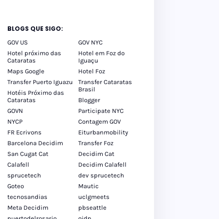
BLOGS QUE SIGO:
GOV US
GOV NYC
Hotel próximo das
Hotel em Foz do
Cataratas
Iguaçu
Maps Google
Hotel Foz
Transfer Puerto Iguazu
Transfer Cataratas
Brasil
Hotéis Próximo das
Cataratas
Blogger
GOVN
Participate NYC
NYCP
Contagem GOV
FR Ecrivons
Eiturbanmobility
Barcelona Decidim
Transfer Foz
San Cugat Cat
Decidim Cat
Calafell
Decidim Calafell
sprucetech
dev sprucetech
Goteo
Mautic
tecnosandias
uclgmeets
Meta Decidim
pbseattle
puertodelrosario
oidp