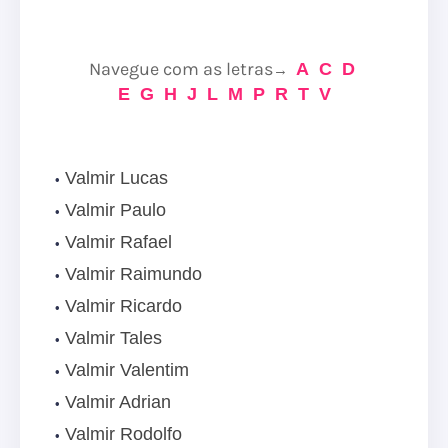
Navegue com as letras
A
C
D
→
E
G
H
J
L
M
P
R
T
V
Valmir Lucas
Valmir Paulo
Valmir Rafael
Valmir Raimundo
Valmir Ricardo
Valmir Tales
Valmir Valentim
Valmir Adrian
Valmir Rodolfo