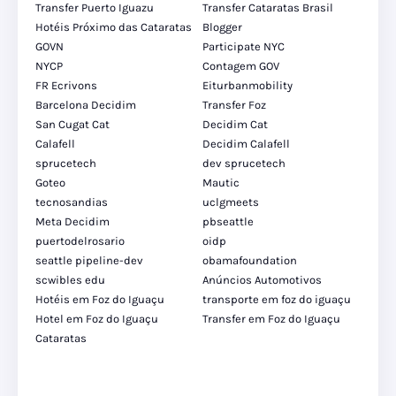
Transfer Puerto Iguazu
Transfer Cataratas Brasil
Hotéis Próximo das Cataratas
Blogger
GOVN
Participate NYC
NYCP
Contagem GOV
FR Ecrivons
Eiturbanmobility
Barcelona Decidim
Transfer Foz
San Cugat Cat
Decidim Cat
Calafell
Decidim Calafell
sprucetech
dev sprucetech
Goteo
Mautic
tecnosandias
uclgmeets
Meta Decidim
pbseattle
puertodelrosario
oidp
seattle pipeline-dev
obamafoundation
scwibles edu
Anúncios Automotivos
Hotéis em Foz do Iguaçu
transporte em foz do iguaçu
Hotel em Foz do Iguaçu
Transfer em Foz do Iguaçu
Cataratas