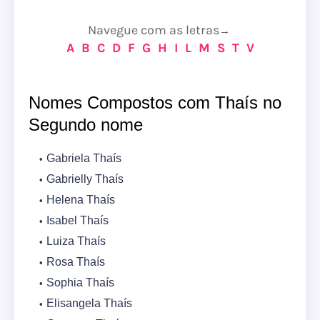
Navegue com as letras
→
A
B
C
D
F
G
H
I
L
M
S
T
V
Nomes Compostos com Thaís no
Segundo nome
Gabriela Thaís
Gabrielly Thaís
Helena Thaís
Isabel Thaís
Luiza Thaís
Rosa Thaís
Sophia Thaís
Elisangela Thaís