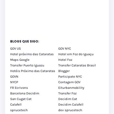
BLOGS QUE SIGO:
GOV US
GOV NYC
Hotel próximo das Cataratas
Hotel em Foz do Iguaçu
Maps Google
Hotel Foz
Transfer Puerto Iguazu
Transfer Cataratas Brasil
Hotéis Próximo das Cataratas
Blogger
GOVN
Participate NYC
NYCP
Contagem GOV
FR Ecrivons
Eiturbanmobility
Barcelona Decidim
Transfer Foz
San Cugat Cat
Decidim Cat
Calafell
Decidim Calafell
sprucetech
dev sprucetech