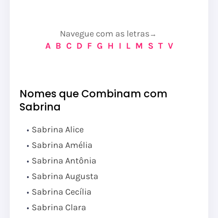
Navegue com as letras
→
A
B
C
D
F
G
H
I
L
M
S
T
V
Nomes que Combinam com
Sabrina
Sabrina Alice
Sabrina Amélia
Sabrina Antônia
Sabrina Augusta
Sabrina Cecília
Sabrina Clara