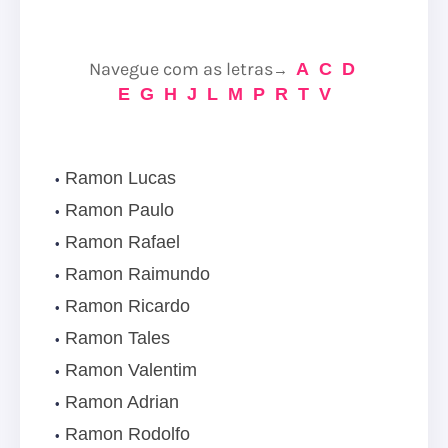
Navegue com as letras
A
C
D
→
E
G
H
J
L
M
P
R
T
V
Ramon Lucas
Ramon Paulo
Ramon Rafael
Ramon Raimundo
Ramon Ricardo
Ramon Tales
Ramon Valentim
Ramon Adrian
Ramon Rodolfo