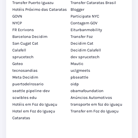
Transfer Puerto Iguazu
Transfer Cataratas Brasil
Hotéis Próximo das Cataratas
Blogger
GOVN
Participate NYC
NYCP
Contagem GOV
FR Ecrivons
Eiturbanmobility
Barcelona Decidim
Transfer Foz
San Cugat Cat
Decidim Cat
Calafell
Decidim Calafell
sprucetech
dev sprucetech
Goteo
Mautic
tecnosandias
uclgmeets
Meta Decidim
pbseattle
puertodelrosario
oidp
seattle pipeline-dev
obamafoundation
scwibles edu
Anúncios Automotivos
Hotéis em Foz do Iguaçu
transporte em foz do iguaçu
Hotel em Foz do Iguaçu
Transfer em Foz do Iguaçu
Cataratas