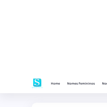
Home
Nomes Femininos
No