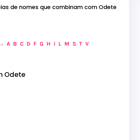
éias de nomes que combinam com Odete
A
B
C
D
F
G
H
I
L
M
S
T
V
→
m Odete