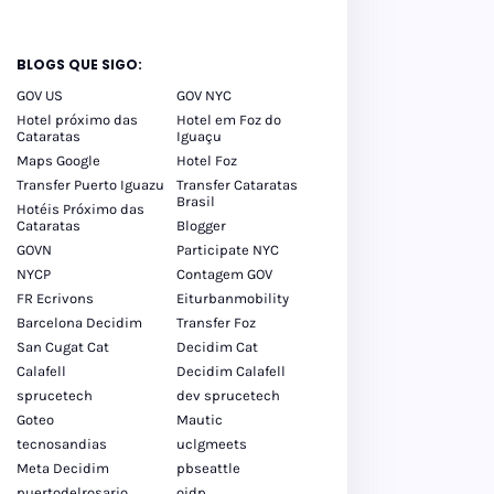
BLOGS QUE SIGO:
GOV US
GOV NYC
Hotel próximo das
Hotel em Foz do
Cataratas
Iguaçu
Maps Google
Hotel Foz
Transfer Puerto Iguazu
Transfer Cataratas
Brasil
Hotéis Próximo das
Cataratas
Blogger
GOVN
Participate NYC
NYCP
Contagem GOV
FR Ecrivons
Eiturbanmobility
Barcelona Decidim
Transfer Foz
San Cugat Cat
Decidim Cat
Calafell
Decidim Calafell
sprucetech
dev sprucetech
Goteo
Mautic
tecnosandias
uclgmeets
Meta Decidim
pbseattle
puertodelrosario
oidp