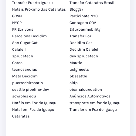
Transfer Puerto Iguazu
Transfer Cataratas Brasil
Hotéis Próximo das Cataratas
Blogger
GOVN
Participate NYC
NYCP
Contagem GOV
FR Ecrivons
Eiturbanmobility
Barcelona Decidim
Transfer Foz
San Cugat Cat
Decidim Cat
Calafell
Decidim Calafell
sprucetech
dev sprucetech
Goteo
Mautic
tecnosandias
uclgmeets
Meta Decidim
pbseattle
puertodelrosario
oidp
seattle pipeline-dev
obamafoundation
scwibles edu
Anúncios Automotivos
Hotéis em Foz do Iguaçu
transporte em foz do iguaçu
Hotel em Foz do Iguaçu
Transfer em Foz do Iguaçu
Cataratas