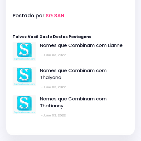
Postado por
SG SAN
Talvez Você Goste Destas Postagens
Nomes que Combinam com Lianne
June 03, 2022
Nomes que Combinam com
Thalyana
June 03, 2022
Nomes que Combinam com
Thatianny
June 03, 2022