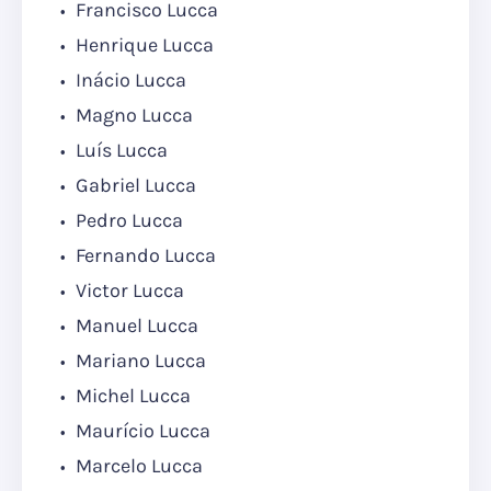
Francisco Lucca
Henrique Lucca
Inácio Lucca
Magno Lucca
Luís Lucca
Gabriel Lucca
Pedro Lucca
Fernando Lucca
Victor Lucca
Manuel Lucca
Mariano Lucca
Michel Lucca
Maurício Lucca
Marcelo Lucca