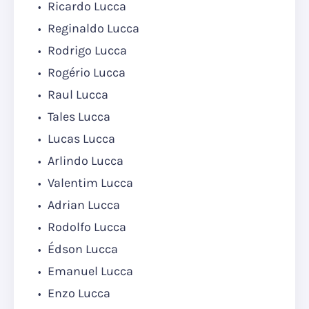
Ricardo Lucca
Reginaldo Lucca
Rodrigo Lucca
Rogério Lucca
Raul Lucca
Tales Lucca
Lucas Lucca
Arlindo Lucca
Valentim Lucca
Adrian Lucca
Rodolfo Lucca
Édson Lucca
Emanuel Lucca
Enzo Lucca