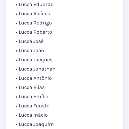
Lucca Eduardo
Lucca Alcídes
Lucca Rodrigo
Lucca Roberto
Lucca José
Lucca João
Lucca Jacques
Lucca Jonathan
Lucca Antônio
Lucca Elias
Lucca Emílio
Lucca Fausto
Lucca Inácio
Lucca Joaquim