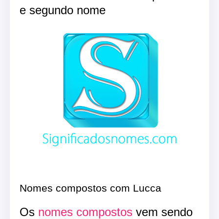
e segundo nome
Nomes compostos com Lucca
Os
nomes compostos
vem sendo