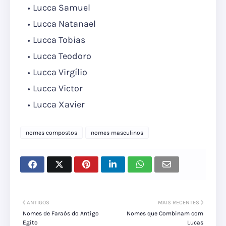
Lucca Samuel
Lucca Natanael
Lucca Tobias
Lucca Teodoro
Lucca Virgílio
Lucca Victor
Lucca Xavier
nomes compostos
nomes masculinos
ANTIGOS
MAIS RECENTES
Nomes de Faraós do Antigo
Nomes que Combinam com
Egito
Lucas