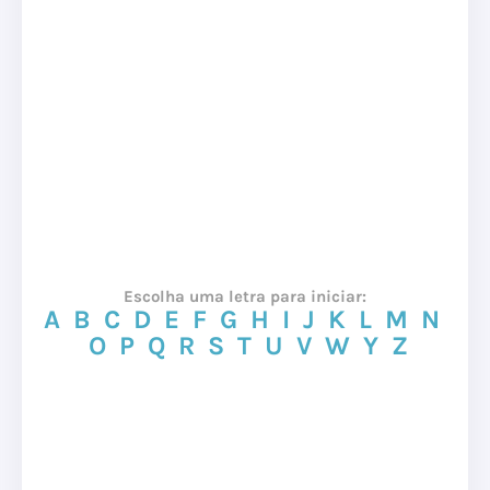
Escolha uma letra para iniciar:
A
B
C
D
E
F
G
H
I
J
K
L
M
N
O
P
Q
R
S
T
U
V
W
Y
Z