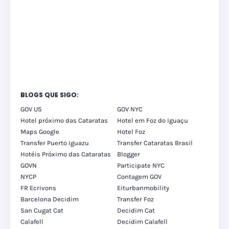
BLOGS QUE SIGO:
GOV US
GOV NYC
Hotel próximo das Cataratas
Hotel em Foz do Iguaçu
Maps Google
Hotel Foz
Transfer Puerto Iguazu
Transfer Cataratas Brasil
Hotéis Próximo das Cataratas
Blogger
GOVN
Participate NYC
NYCP
Contagem GOV
FR Ecrivons
Eiturbanmobility
Barcelona Decidim
Transfer Foz
San Cugat Cat
Decidim Cat
Calafell
Decidim Calafell