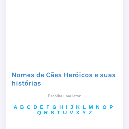
Nomes de Cães Heróicos e suas
histórias
Escolha uma letra:
A
B
C
D
E
F
G
H
I
J
K
L
M
N
O
P
Q
R
S
T
U
V
X
Y
Z