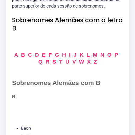
parte superior de cada sessão de sobrenomes.
Sobrenomes Alemães com a letra
B
A
B
C
D
E
F
G
H
I
J
K
L
M
N
O
P
Q
R
S
T
U
V
W
X
Z
Sobrenomes Alemães com B
B
Bach