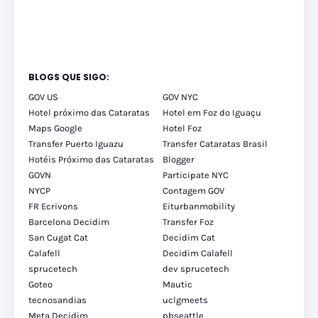
BLOGS QUE SIGO:
GOV US
GOV NYC
Hotel próximo das Cataratas
Hotel em Foz do Iguaçu
Maps Google
Hotel Foz
Transfer Puerto Iguazu
Transfer Cataratas Brasil
Hotéis Próximo das Cataratas
Blogger
GOVN
Participate NYC
NYCP
Contagem GOV
FR Ecrivons
Eiturbanmobility
Barcelona Decidim
Transfer Foz
San Cugat Cat
Decidim Cat
Calafell
Decidim Calafell
sprucetech
dev sprucetech
Goteo
Mautic
tecnosandias
uclgmeets
Meta Decidim
pbseattle