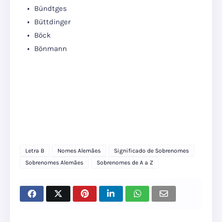
Bündtges
Büttdinger
Böck
Bönmann
Letra B
Nomes Alemães
Significado de Sobrenomes
Sobrenomes Alemães
Sobrenomes de A a Z