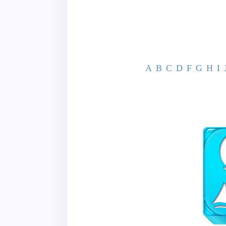
A
B
C
D
F
G
H
I