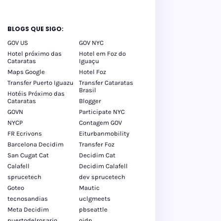
BLOGS QUE SIGO:
GOV US
GOV NYC
Hotel próximo das
Hotel em Foz do
Cataratas
Iguaçu
Maps Google
Hotel Foz
Transfer Puerto Iguazu
Transfer Cataratas
Brasil
Hotéis Próximo das
Cataratas
Blogger
GOVN
Participate NYC
NYCP
Contagem GOV
FR Ecrivons
Eiturbanmobility
Barcelona Decidim
Transfer Foz
San Cugat Cat
Decidim Cat
Calafell
Decidim Calafell
sprucetech
dev sprucetech
Goteo
Mautic
tecnosandias
uclgmeets
Meta Decidim
pbseattle
puertodelrosario
oidp