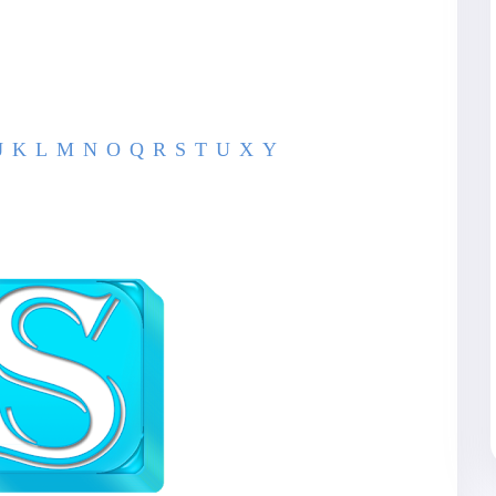
J
K
L
M
N
O
Q
R
S
T
U
X
Y