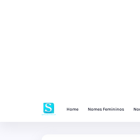
Home
Nomes Femininos
No