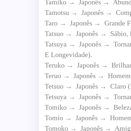
Tamiko → Japonês → Abundâ
Tamotsu → Japonês → Comple
Taro → Japonês → Grande Fi
Tatsuo → Japonês → Sábio, 
Tatsuya → Japonês → Tornar
E Longevidade).
Teruko → Japonês → Brilhant
Teruo → Japonês → Homem B
Tetsuo → Japonês → Claro 
Tetsuya → Japonês → Tornar→
Tomiko → Japonês → Beleza 
Tomio → Japonês → Homem 
Tomoko → Japonês → Amigáve