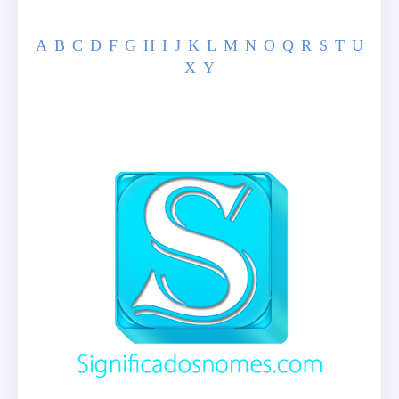
A
B
C
D
F
G
H
I
J
K
L
M
N
O
Q
R
S
T
U
X
Y