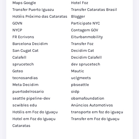
Maps Google
Hotel Foz
Transfer Puerto Iguazu
Transfer Cataratas Brasil
Hotéis Próximo das Cataratas
Blogger
GOVN
Participate NYC
NYCP
Contagem GOV
FR Ecrivons
Eiturbanmobility
Barcelona Decidim
Transfer Foz
San Cugat Cat
Decidim Cat
Calafell
Decidim Calafell
sprucetech
dev sprucetech
Goteo
Mautic
tecnosandias
uclgmeets
Meta Decidim
pbseattle
puertodelrosario
oidp
seattle pipeline-dev
obamafoundation
scwibles edu
Anúncios Automotivos
Hotéis em Foz do Iguaçu
transporte em foz do iguaçu
Hotel em Foz do Iguaçu
Transfer em Foz do Iguaçu
Cataratas