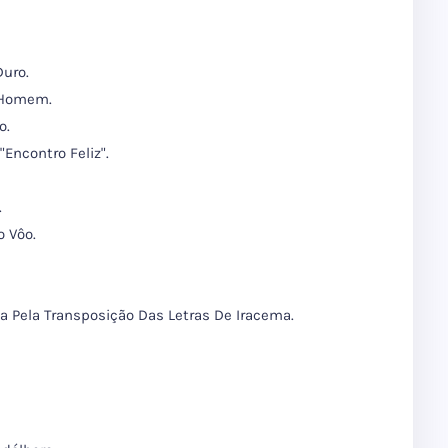
uro.
 Homem.
o.
ncontro Feliz".
.
 Vôo.
 Pela Transposição Das Letras De Iracema.