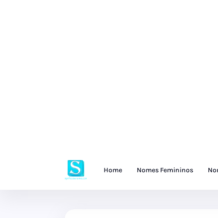
Home
Nomes Femininos
No