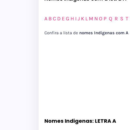
A
B
C
D
E
G
H
I
J
K
L
M
N
O
P
Q
R
S
Confira a lista de
nomes Indigenas com A
Nomes Indigenas: LETRA A