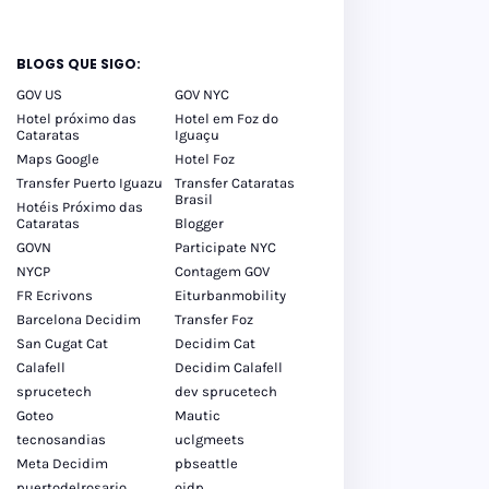
BLOGS QUE SIGO:
GOV US
GOV NYC
Hotel próximo das
Hotel em Foz do
Cataratas
Iguaçu
Maps Google
Hotel Foz
Transfer Puerto Iguazu
Transfer Cataratas
Brasil
Hotéis Próximo das
Cataratas
Blogger
GOVN
Participate NYC
NYCP
Contagem GOV
FR Ecrivons
Eiturbanmobility
Barcelona Decidim
Transfer Foz
San Cugat Cat
Decidim Cat
Calafell
Decidim Calafell
sprucetech
dev sprucetech
Goteo
Mautic
tecnosandias
uclgmeets
Meta Decidim
pbseattle
puertodelrosario
oidp