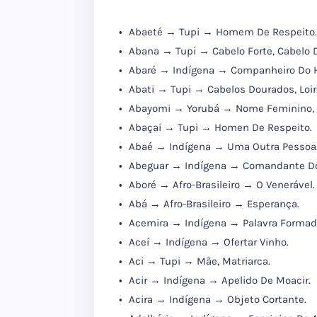
Abaeté → Tupi → Homem De Respeito.
Abana → Tupi → Cabelo Forte, Cabelo D
Abaré → Indígena → Companheiro Do
Abati → Tupi → Cabelos Dourados, Loir
Abayomi → Yorubá → Nome Feminino, "E
Abaçai → Tupi → Homen De Respeito.
Abaé → Indígena → Uma Outra Pessoa
Abeguar → Indígena → Comandante Do
Aboré → Afro-Brasileiro → O Venerável.
Abá → Afro-Brasileiro → Esperança.
Acemira → Indígena → Palavra Formada
Aceí → Indígena → Ofertar Vinho.
Aci → Tupi → Mãe, Matriarca.
Acir → Indígena → Apelido De Moacir.
Acira → Indígena → Objeto Cortante.