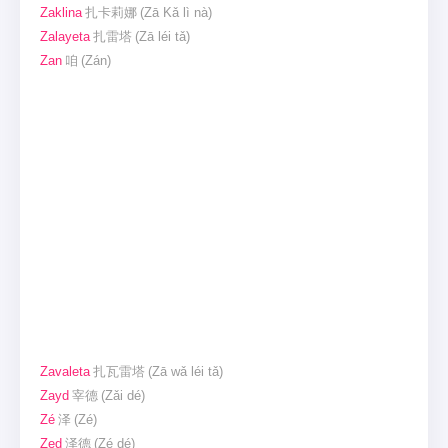
Zaklina
扎卡莉娜
(Zā Kǎ lì nà)
Zalayeta
扎雷塔
(Zā léi tǎ)
Zan
咱
(Zán)
Zavaleta
扎瓦雷塔
(Zā wǎ léi tǎ)
Zayd
宰德
(Zǎi dé)
Zé
泽
(Zé)
Zed
泽德
(Zé dé)