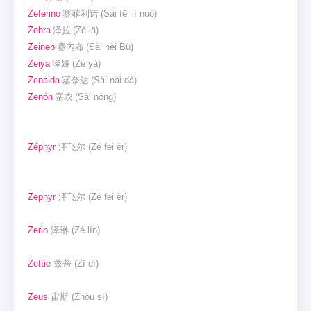
Zeferino
赛菲利诺
(Sài fēi lì nuò)
Zehra
泽拉
(Zé lā)
Zeineb
赛内布
(Sài nèi Bù)
Zeiya
泽娅
(Zé yà)
Zenaida
塞奈达
(Sài nài dá)
Zenón
塞农
(Sài nóng)
Zéphyr
泽飞尔
(Zé fēi ěr)
Zephyr
泽飞尔
(Zé fēi ěr)
Zerin
泽琳
(Zé lín)
Zettie
兹蒂
(Zī dì)
Zeus
宙斯
(Zhòu sī)