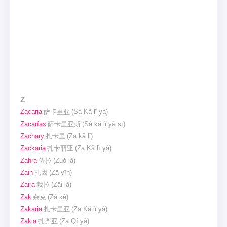
Z
Zacaria
萨卡里亚
(Sà Kǎ lǐ yà)
Zacarías
萨卡里亚斯
(Sà kǎ lǐ yà sī)
Zachary
扎卡里
(Zā kǎ lǐ)
Zackaria
扎卡丽亚
(Zā Kǎ lì yà)
Zahra
佐拉
(Zuǒ lā)
Zain
扎因
(Zā yīn)
Zaira
栽拉
(Zāi lā)
Zak
杂克
(Zá kè)
Zakaria
扎卡里亚
(Zā Kǎ lǐ yà)
Zakia
扎齐亚
(Zā Qí yà)