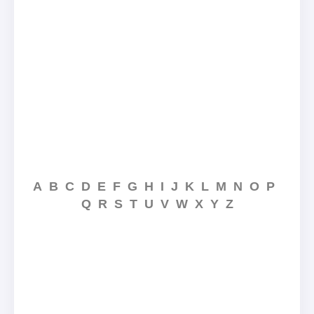
A
B
C
D
E
F
G
H
I
J
K
L
M
N
O
P
Q
R
S
T
U
V
W
X
Y
Z