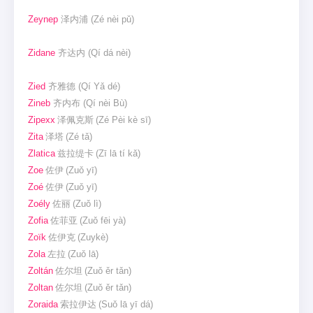
Zeynep
泽内浦
(Zé nèi pǔ)
Zidane
齐达内
(Qí dá nèi)
Zied
齐雅德
(Qí Yǎ dé)
Zineb
齐内布
(Qí nèi Bù)
Zipexx
泽佩克斯
(Zé Pèi kè sī)
Zita
泽塔
(Zé tǎ)
Zlatica
兹拉缇卡
(Zī lā tí kǎ)
Zoe
佐伊
(Zuǒ yī)
Zoé
佐伊
(Zuǒ yī)
Zoély
佐丽
(Zuǒ lì)
Zofia
佐菲亚
(Zuǒ fēi yà)
Zoïk
佐伊克
(Zuykè)
Zola
左拉
(Zuǒ lā)
Zoltán
佐尔坦
(Zuǒ ěr tǎn)
Zoltan
佐尔坦
(Zuǒ ěr tǎn)
Zoraida
索拉伊达
(Suǒ lā yī dá)