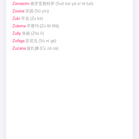
Zoroastro
索罗亚斯特罗
(Suǒ luó yà sī tè luó)
Zouine
苏因
(Sū yīn)
Zuki
卒克
(Zú kè)
Zulema
卒蕾玛
(Zú lěi Mǎ)
Zully
朱丽
(Zhū lì)
Zuñiga
苏尼戈
(Sū ní gē)
Zuzana
簇扎娜
(Cù zā nà)