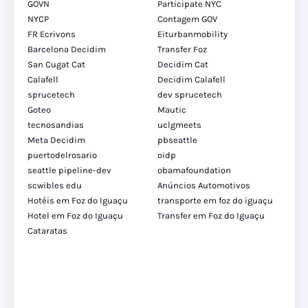
GOVN
Participate NYC
NYCP
Contagem GOV
FR Ecrivons
Eiturbanmobility
Barcelona Decidim
Transfer Foz
San Cugat Cat
Decidim Cat
Calafell
Decidim Calafell
sprucetech
dev sprucetech
Goteo
Mautic
tecnosandias
uclgmeets
Meta Decidim
pbseattle
puertodelrosario
oidp
seattle pipeline-dev
obamafoundation
scwibles edu
Anúncios Automotivos
Hotéis em Foz do Iguaçu
transporte em foz do iguaçu
Hotel em Foz do Iguaçu
Transfer em Foz do Iguaçu
Cataratas