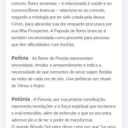
comum; flores amarelas – é relacionada á saúde e ao
sucesso;flores brancas – relaciona-se ao consolo,
segundo a mitologia por ter sido criada pela deusa
Céres, para abrandar sua dor enquanto procurava por
sua filha Prosperine. A Papoula de flores brancas é
também recomendada como presente para pessoas
que têm dificuldades com insônia.
Peônia
- As flores de Peonia representam
sinceridade, timidez e arrependimento e indica a
necessidade de que sementes de amor sejam floridas
ao redor de cada um de nós. Use peônicas em rituais
de Vênus e Anjos.
Petúnia
- A Petunia, por sua própria constituição,
representa revelações e a força espiritual que esclarece
o mal-entendido, além de estimular o que se encontra
adormecido e de ter o poder de transformar.
O grande filósofo Sócrates disse certa vez que “se uma