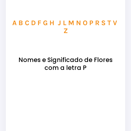
A
B
C
D
F
G
H
J
L
M
N
O
P
R
S
T
V
Z
Nomes e Significado de Flores
com a letra P