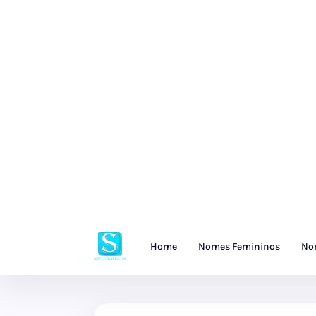
Home
Nomes Femininos
No