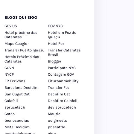
BLOGS QUE SIGO:
GOV US
GOV NYC
Hotel próximo das
Hotel em Foz do
Cataratas
Iguaçu
Maps Google
Hotel Foz
Transfer Puerto Iguazu
Transfer Cataratas
Brasil
Hotéis Próximo das
Cataratas
Blogger
GOVN
Participate NYC
NYCP
Contagem GOV
FR Ecrivons
Eiturbanmobility
Barcelona Decidim
Transfer Foz
San Cugat Cat
Decidim Cat
Calafell
Decidim Calafell
sprucetech
dev sprucetech
Goteo
Mautic
tecnosandias
uclgmeets
Meta Decidim
pbseattle
puertodelrosario
oidp