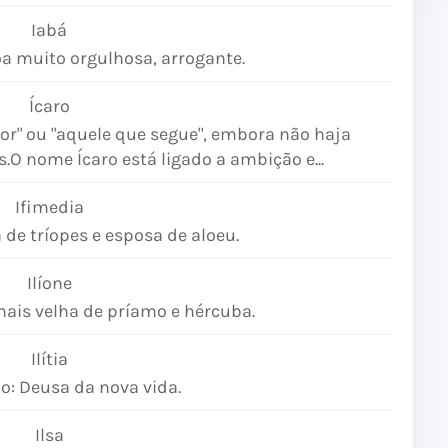
Iabá
oa muito orgulhosa, arrogante.
Ícaro
idor" ou "aquele que segue", embora não haja
s.O nome Ícaro está ligado a ambição e...
Ifimedia
a de tríopes e esposa de aloeu.
Ilíone
mais velha de príamo e hércuba.
Ilítia
o: Deusa da nova vida.
Ilsa