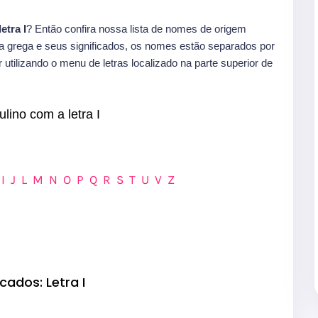
etra I
? Então confira nossa lista de nomes de origem
ia grega e seus significados, os nomes estão separados por
utilizando o menu de letras localizado na parte superior de
ino com a letra I
I
J
L
M
N
O
P
Q
R
S
T
U
V
Z
cados: Letra I