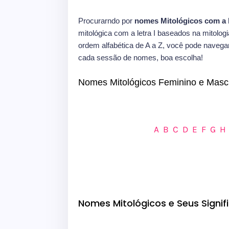
Procurarndo por
nomes Mitológicos com a l
mitológica com a letra I baseados na mitolog
ordem alfabética de A a Z, você pode navegar 
cada sessão de nomes, boa escolha!
Nomes Mitológicos Feminino e Mascul
A
B
C
D
E
F
G
H
Nomes Mitológicos e Seus Signifi