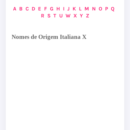
A
B
C
D
E
F
G
H
I
J
K
L
M
N
O
P
Q
R
S
T
U
W
X
Y
Z
Nomes de Origem Italiana X