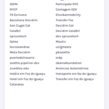
GOVN
Participate NYC
NYCP
Contagem GOV
FR Ecrivons
Eiturbanmobility
Barcelona Decidim
Transfer Foz
San Cugat Cat
Decidim Cat
Calafell
Decidim Calafell
sprucetech
dev sprucetech
Goteo
Mautic
tecnosandias
uclgmeets
Meta Decidim
pbseattle
puertodelrosario
oidp
seattle pipeline-dev
obamafoundation
scwibles edu
Anúncios Automotivos
Hotéis em Foz do Iguaçu
transporte em foz do iguaçu
Hotel em Foz do Iguaçu
Transfer em Foz do Iguaçu
Cataratas