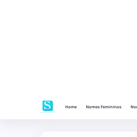
Home
Nomes Femininos
No