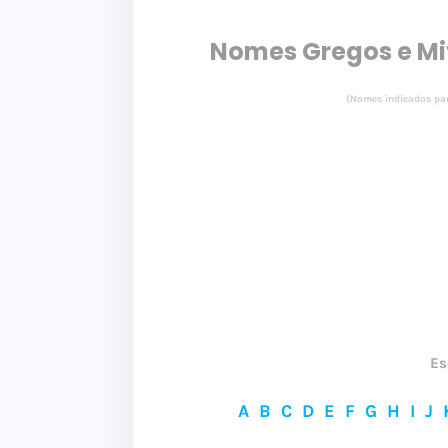
Nomes Gregos e Mi
(Nomes indicados par
Es
A
B
C
D
E
F
G
H
I
J