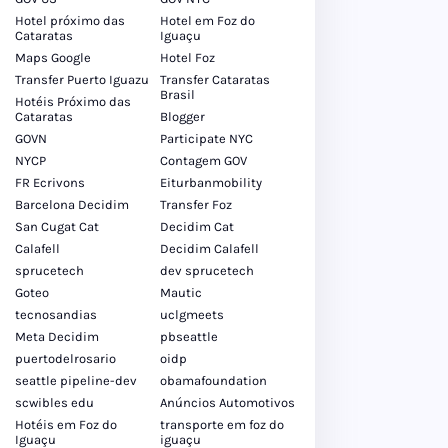
Hotel próximo das
Hotel em Foz do
Cataratas
Iguaçu
Maps Google
Hotel Foz
Transfer Puerto Iguazu
Transfer Cataratas
Brasil
Hotéis Próximo das
Cataratas
Blogger
GOVN
Participate NYC
NYCP
Contagem GOV
FR Ecrivons
Eiturbanmobility
Barcelona Decidim
Transfer Foz
San Cugat Cat
Decidim Cat
Calafell
Decidim Calafell
sprucetech
dev sprucetech
Goteo
Mautic
tecnosandias
uclgmeets
Meta Decidim
pbseattle
puertodelrosario
oidp
seattle pipeline-dev
obamafoundation
scwibles edu
Anúncios Automotivos
Hotéis em Foz do
transporte em foz do
Iguaçu
iguaçu