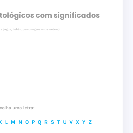
tológicos com significados
a jogos, bebês, personagens entre outros)
colha uma letra:
K
L
M
N
O
P
Q
R
S
T
U
V
X
Y
Z