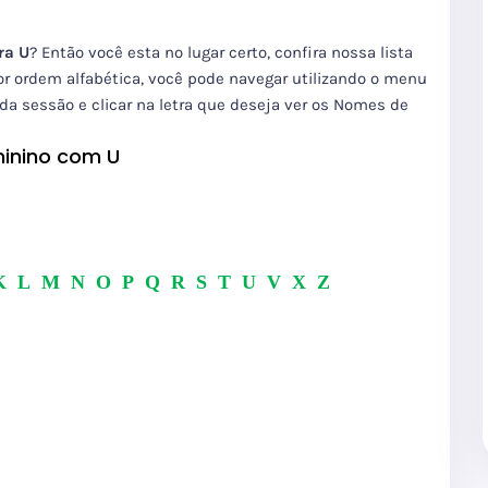
ra U
? Então você esta no lugar certo, confira nossa lista
r ordem alfabética, você pode navegar utilizando o menu
ada sessão e clicar na letra que deseja ver os Nomes de
minino com U
K
L
M
N
O
P
Q
R
S
T
U
V
X
Z