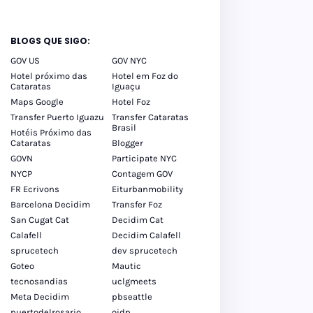
BLOGS QUE SIGO:
GOV US
GOV NYC
Hotel próximo das
Hotel em Foz do
Cataratas
Iguaçu
Maps Google
Hotel Foz
Transfer Puerto Iguazu
Transfer Cataratas
Brasil
Hotéis Próximo das
Cataratas
Blogger
GOVN
Participate NYC
NYCP
Contagem GOV
FR Ecrivons
Eiturbanmobility
Barcelona Decidim
Transfer Foz
San Cugat Cat
Decidim Cat
Calafell
Decidim Calafell
sprucetech
dev sprucetech
Goteo
Mautic
tecnosandias
uclgmeets
Meta Decidim
pbseattle
puertodelrosario
oidp