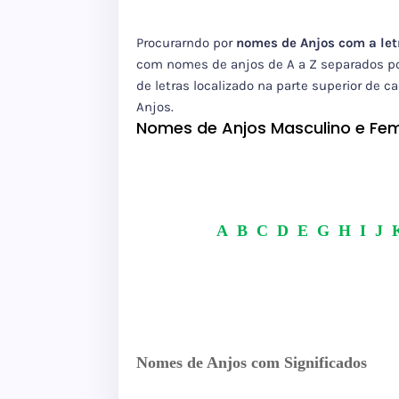
Procurarndo por
nomes de Anjos com a let
com nomes de anjos de A a Z separados po
de letras localizado na parte superior de c
Anjos.
Nomes de Anjos Masculino e Fe
A
B
C
D
E
G
H
I
J
Nomes de Anjos com Significados