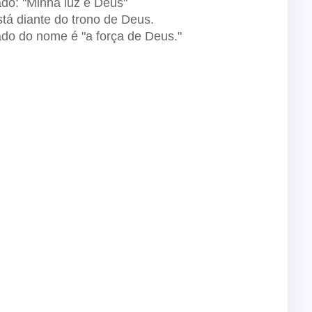
ado:
"Minha luz é
Deus"
stá diante do trono de Deus.
cado do nome é "a força de Deus."