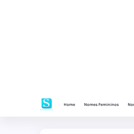
Home
Nomes Femininos
No