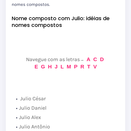
nomes compostos.
Nome composto com Julio: idéias de
nomes compostos
Navegue com as letras
A
C
D
→
E
G
H
J
L
M
P
R
T
V
Julio César
Julio Daniel
Julio Alex
Julio Antônio