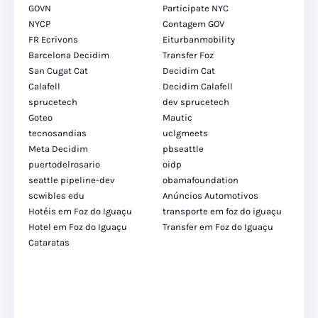
GOVN
Participate NYC
NYCP
Contagem GOV
FR Ecrivons
Eiturbanmobility
Barcelona Decidim
Transfer Foz
San Cugat Cat
Decidim Cat
Calafell
Decidim Calafell
sprucetech
dev sprucetech
Goteo
Mautic
tecnosandias
uclgmeets
Meta Decidim
pbseattle
puertodelrosario
oidp
seattle pipeline-dev
obamafoundation
scwibles edu
Anúncios Automotivos
Hotéis em Foz do Iguaçu
transporte em foz do iguaçu
Hotel em Foz do Iguaçu
Transfer em Foz do Iguaçu
Cataratas