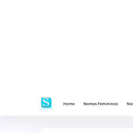
Home
Nomes Femininos
No