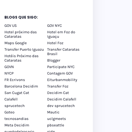
BLOGS QUE SIGO:
GOV US
GOV NYC
Hotel próximo das
Hotel em Foz do
Cataratas
Iguaçu
Maps Google
Hotel Foz
Transfer Puerto Iguazu
Transfer Cataratas
Brasil
Hotéis Próximo das
Cataratas
Blogger
GOVN
Participate NYC
NYCP
Contagem GOV
FR Ecrivons
Eiturbanmobility
Barcelona Decidim
Transfer Foz
San Cugat Cat
Decidim Cat
Calafell
Decidim Calafell
sprucetech
dev sprucetech
Goteo
Mautic
tecnosandias
uclgmeets
Meta Decidim
pbseattle
puertodelrosario
oidp