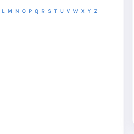
L
M
N
O
P
Q
R
S
T
U
V
W
X
Y
Z