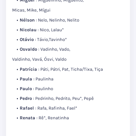
Miguel
: Miguelinho, Miguelito,
Micas, Mike, Mígui
Nélson
: Nelo, Nelinho, Nelito
Nicolau
: Nico, Lalau*
Otávio
: Távio,Tavinho*
Osvaldo
: Vadinho, Vado,
Valdinho, Vavá, Ósvi, Valdo
Patrícia
: Páti, Pátri, Pat, Ticha/Tixa, Tiça
Paula
: Paulinha
Paulo
: Paulinho
Pedro
: Pedrinho, Pedrito, Peu*, Pepê
Rafael
: Rafa, Rafinha, Fael*
Renata
: Rê*, Renatinha