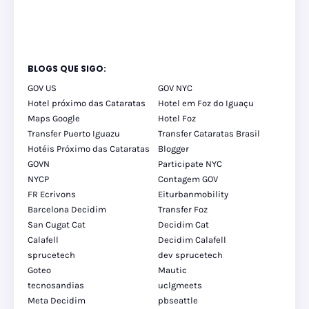
BLOGS QUE SIGO:
GOV US
GOV NYC
Hotel próximo das Cataratas
Hotel em Foz do Iguaçu
Maps Google
Hotel Foz
Transfer Puerto Iguazu
Transfer Cataratas Brasil
Hotéis Próximo das Cataratas
Blogger
GOVN
Participate NYC
NYCP
Contagem GOV
FR Ecrivons
Eiturbanmobility
Barcelona Decidim
Transfer Foz
San Cugat Cat
Decidim Cat
Calafell
Decidim Calafell
sprucetech
dev sprucetech
Goteo
Mautic
tecnosandias
uclgmeets
Meta Decidim
pbseattle