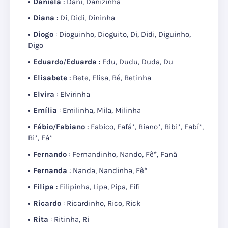
Daniela
: Dâni, Danizinha
Diana
: Di, Didi, Dininha
Diogo
: Dioguinho, Dioguito, Di, Didi, Diguinho,
Digo
Eduardo
/
Eduarda
: Edu, Dudu, Duda, Du
Elisabete
: Bete, Elisa, Bé, Betinha
Elvira
: Elvirinha
Emília
: Emilinha, Mila, Milinha
Fábio
/
Fabiano
: Fabico, Fafá*, Biano*, Bibi*, Fabí*,
Bi*, Fá*
Fernando
: Fernandinho, Nando, Fê*, Fanã
Fernanda
: Nanda, Nandinha, Fê*
Filipa
: Filipinha, Lipa, Pipa, Fifi
Ricardo
: Ricardinho, Rico, Rick
Rita
: Ritinha, Ri